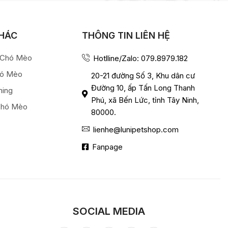
KHÁC
THÔNG TIN LIÊN HỆ
a Chó Mèo
Hotlline/Zalo: 079.8979.182
hó Mèo
20-21 đường Số 3, Khu dân cư
Đường 10, ấp Tấn Long Thanh
ming
Phú, xã Bến Lức, tỉnh Tây Ninh,
Chó Mèo
80000.
lienhe@lunipetshop.com
Fanpage
SOCIAL MEDIA