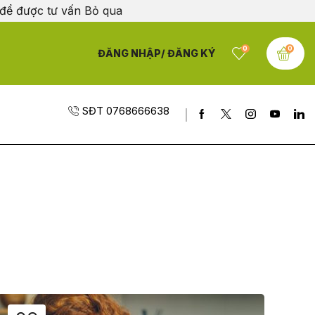
 để được tư vấn
Bỏ qua
0
0
ĐĂNG NHẬP/ ĐĂNG KÝ
SĐT 0768666638