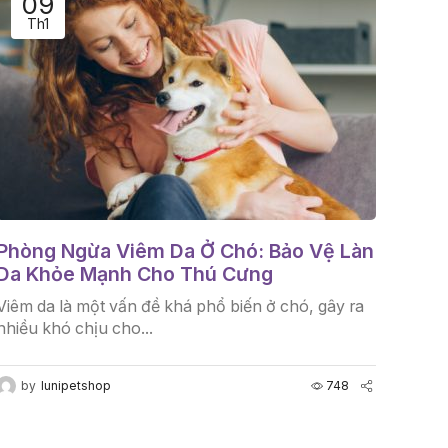
09
Th1
Phòng Ngừa Viêm Da Ở Chó: Bảo Vệ Làn
Da Khỏe Mạnh Cho Thú Cưng
Viêm da là một vấn đề khá phổ biến ở chó, gây ra
nhiều khó chịu cho...
by
lunipetshop
748