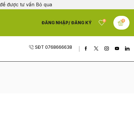
 để được tư vấn
Bỏ qua
0
0
ĐĂNG NHẬP/ ĐĂNG KÝ
SĐT 0768666638