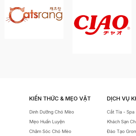
KIẾN THỨC & MẸO VẶT
DỊCH VỤ 
Dinh Dưỡng Chó Mèo
Cắt Tỉa - Sp
Mẹo Huấn Luyện
Khách Sạn C
Chăm Sóc Chó Mèo
Đào Tạo Gro