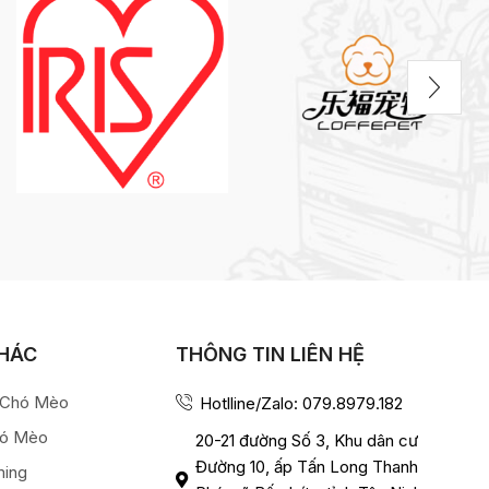
KHÁC
THÔNG TIN LIÊN HỆ
a Chó Mèo
Hotlline/Zalo: 079.8979.182
hó Mèo
20-21 đường Số 3, Khu dân cư
Đường 10, ấp Tấn Long Thanh
ming