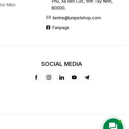
Phú, xã Bến Lức, tỉnh Tây Ninh,
Chó Mèo
80000.
lienhe@lunipetshop.com
Fanpage
SOCIAL MEDIA