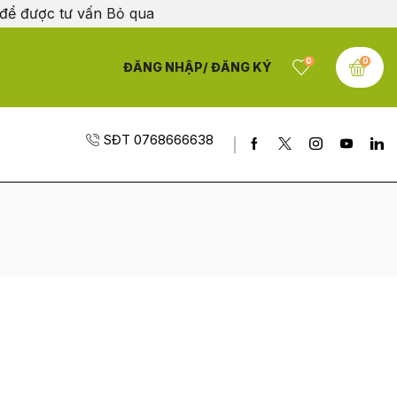
 để được tư vấn
Bỏ qua
0
0
ĐĂNG NHẬP/ ĐĂNG KÝ
SĐT 0768666638