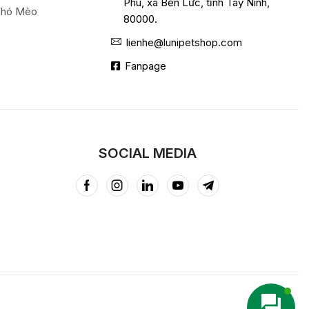
Phú, xã Bến Lức, tỉnh Tây Ninh,
Chó Mèo
80000.
lienhe@lunipetshop.com
Fanpage
SOCIAL MEDIA