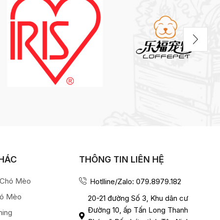
KHÁC
THÔNG TIN LIÊN HỆ
a Chó Mèo
Hotlline/Zalo: 079.8979.182
hó Mèo
20-21 đường Số 3, Khu dân cư
Đường 10, ấp Tấn Long Thanh
ming