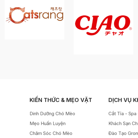
KIẾN THỨC & MẸO VẶT
DỊCH VỤ 
Dinh Dưỡng Chó Mèo
Cắt Tỉa - Sp
Mẹo Huấn Luyện
Khách Sạn C
Chăm Sóc Chó Mèo
Đào Tạo Gro