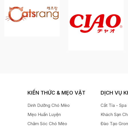
KIẾN THỨC & MẸO VẶT
DỊCH VỤ 
Dinh Dưỡng Chó Mèo
Cắt Tỉa - Sp
Mẹo Huấn Luyện
Khách Sạn C
Chăm Sóc Chó Mèo
Đào Tạo Gro