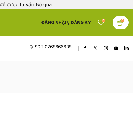
 để được tư vấn
Bỏ qua
0
0
ĐĂNG NHẬP/ ĐĂNG KÝ
SĐT 0768666638