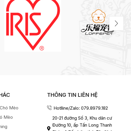
KHÁC
THÔNG TIN LIÊN HỆ
a Chó Mèo
Hotlline/Zalo: 079.8979.182
hó Mèo
20-21 đường Số 3, Khu dân cư
Đường 10, ấp Tấn Long Thanh
ming