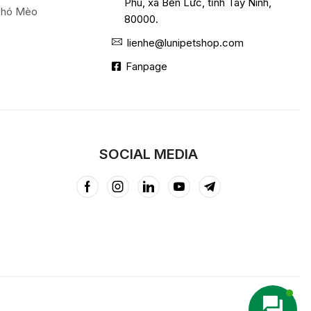
Phú, xã Bến Lức, tỉnh Tây Ninh,
Chó Mèo
80000.
lienhe@lunipetshop.com
Fanpage
SOCIAL MEDIA