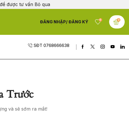
 để được tư vấn
Bỏ qua
0
0
ĐĂNG NHẬP/ ĐĂNG KÝ
SĐT 0768666638
a Trước
ựng và sẽ sớm ra mắt!