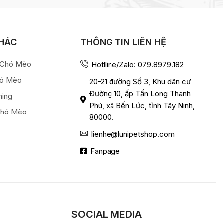
KHÁC
THÔNG TIN LIÊN HỆ
a Chó Mèo
Hotlline/Zalo: 079.8979.182
hó Mèo
20-21 đường Số 3, Khu dân cư
Đường 10, ấp Tấn Long Thanh
ming
Phú, xã Bến Lức, tỉnh Tây Ninh,
Chó Mèo
80000.
lienhe@lunipetshop.com
Fanpage
SOCIAL MEDIA