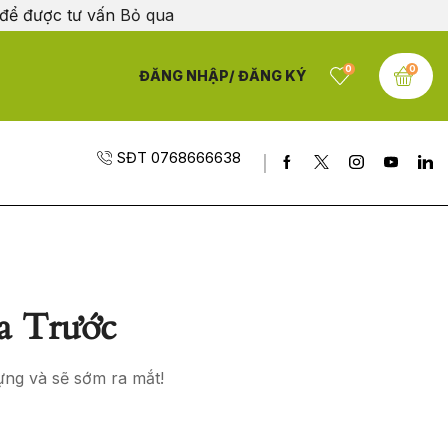
 để được tư vấn
Bỏ qua
0
0
ĐĂNG NHẬP/ ĐĂNG KÝ
SĐT 0768666638
a Trước
ựng và sẽ sớm ra mắt!