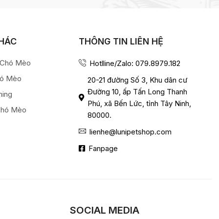
KHÁC
THÔNG TIN LIÊN HỆ
a Chó Mèo
Hotlline/Zalo: 079.8979.182
hó Mèo
20-21 đường Số 3, Khu dân cư
Đường 10, ấp Tấn Long Thanh
ming
Phú, xã Bến Lức, tỉnh Tây Ninh,
Chó Mèo
80000.
lienhe@lunipetshop.com
Fanpage
SOCIAL MEDIA