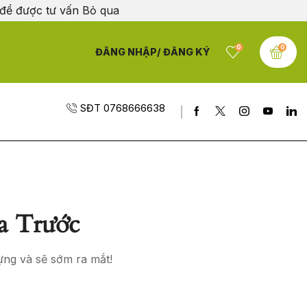
 để được tư vấn
Bỏ qua
0
0
ĐĂNG NHẬP/ ĐĂNG KÝ
SĐT 0768666638
a Trước
ựng và sẽ sớm ra mắt!