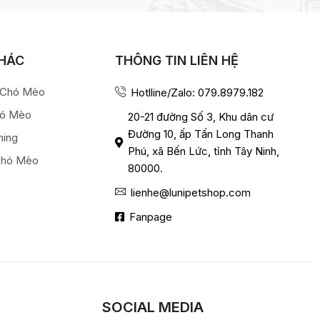
KHÁC
THÔNG TIN LIÊN HỆ
a Chó Mèo
Hotlline/Zalo: 079.8979.182
hó Mèo
20-21 đường Số 3, Khu dân cư
Đường 10, ấp Tấn Long Thanh
ming
Phú, xã Bến Lức, tỉnh Tây Ninh,
Chó Mèo
80000.
lienhe@lunipetshop.com
Fanpage
SOCIAL MEDIA