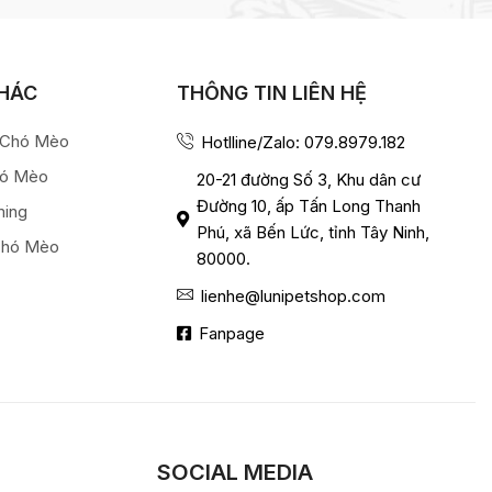
KHÁC
THÔNG TIN LIÊN HỆ
a Chó Mèo
Hotlline/Zalo: 079.8979.182
hó Mèo
20-21 đường Số 3, Khu dân cư
Đường 10, ấp Tấn Long Thanh
ming
Phú, xã Bến Lức, tỉnh Tây Ninh,
Chó Mèo
80000.
lienhe@lunipetshop.com
Fanpage
SOCIAL MEDIA