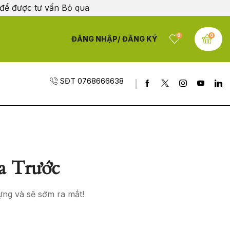
 để được tư vấn
Bỏ qua
0
0
ĐĂNG NHẬP/ ĐĂNG KÝ
SĐT 0768666638
a Trước
ựng và sẽ sớm ra mắt!