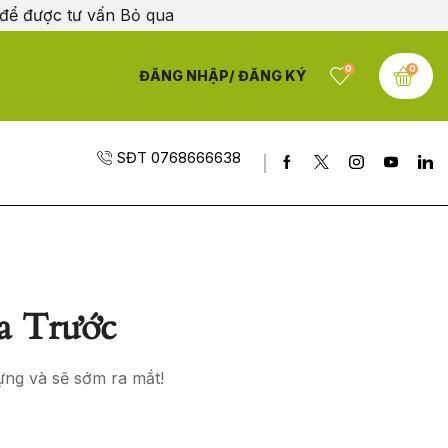
 để được tư vấn
Bỏ qua
0
0
ĐĂNG NHẬP/ ĐĂNG KÝ
SĐT 0768666638
a Trước
ựng và sẽ sớm ra mắt!