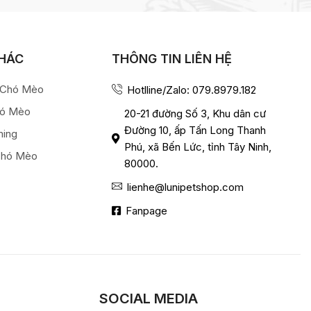
KHÁC
THÔNG TIN LIÊN HỆ
a Chó Mèo
Hotlline/Zalo: 079.8979.182
hó Mèo
20-21 đường Số 3, Khu dân cư
Đường 10, ấp Tấn Long Thanh
ming
Phú, xã Bến Lức, tỉnh Tây Ninh,
Chó Mèo
80000.
lienhe@lunipetshop.com
Fanpage
SOCIAL MEDIA