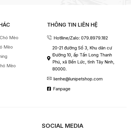
KHÁC
THÔNG TIN LIÊN HỆ
a Chó Mèo
Hotlline/Zalo: 079.8979.182
hó Mèo
20-21 đường Số 3, Khu dân cư
Đường 10, ấp Tấn Long Thanh
ming
Phú, xã Bến Lức, tỉnh Tây Ninh,
Chó Mèo
80000.
lienhe@lunipetshop.com
Fanpage
SOCIAL MEDIA