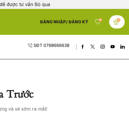
 để được tư vấn
Bỏ qua
0
0
ĐĂNG NHẬP/ ĐĂNG KÝ
SĐT 0768666638
a Trước
ựng và sẽ sớm ra mắt!