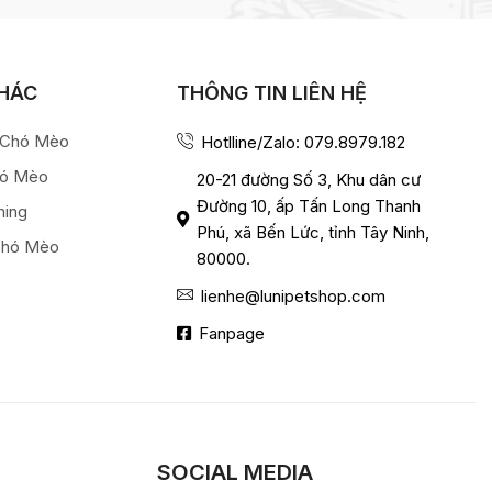
KHÁC
THÔNG TIN LIÊN HỆ
a Chó Mèo
Hotlline/Zalo: 079.8979.182
hó Mèo
20-21 đường Số 3, Khu dân cư
Đường 10, ấp Tấn Long Thanh
ming
Phú, xã Bến Lức, tỉnh Tây Ninh,
Chó Mèo
80000.
lienhe@lunipetshop.com
Fanpage
SOCIAL MEDIA