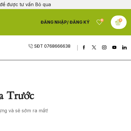
 để được tư vấn
Bỏ qua
0
0
ĐĂNG NHẬP/ ĐĂNG KÝ
SĐT 0768666638
a Trước
ựng và sẽ sớm ra mắt!