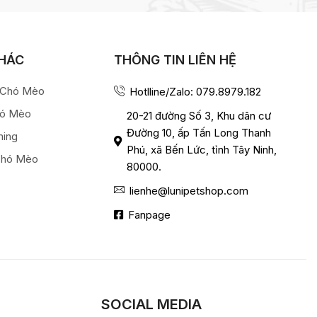
KHÁC
THÔNG TIN LIÊN HỆ
a Chó Mèo
Hotlline/Zalo: 079.8979.182
hó Mèo
20-21 đường Số 3, Khu dân cư
Đường 10, ấp Tấn Long Thanh
ming
Phú, xã Bến Lức, tỉnh Tây Ninh,
Chó Mèo
80000.
lienhe@lunipetshop.com
Fanpage
SOCIAL MEDIA