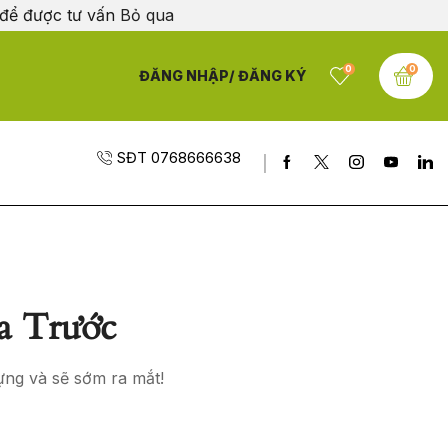
 để được tư vấn
Bỏ qua
0
0
ĐĂNG NHẬP/ ĐĂNG KÝ
SĐT 0768666638
a Trước
ựng và sẽ sớm ra mắt!