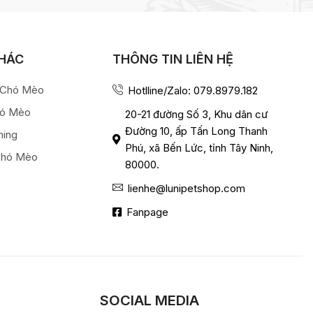
KHÁC
THÔNG TIN LIÊN HỆ
a Chó Mèo
Hotlline/Zalo: 079.8979.182
hó Mèo
20-21 đường Số 3, Khu dân cư
Đường 10, ấp Tấn Long Thanh
ming
Phú, xã Bến Lức, tỉnh Tây Ninh,
Chó Mèo
80000.
lienhe@lunipetshop.com
Fanpage
SOCIAL MEDIA