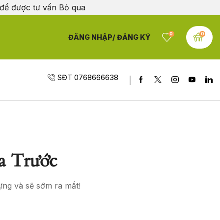
 để được tư vấn
Bỏ qua
0
0
ĐĂNG NHẬP/ ĐĂNG KÝ
SĐT 0768666638
a Trước
ựng và sẽ sớm ra mắt!