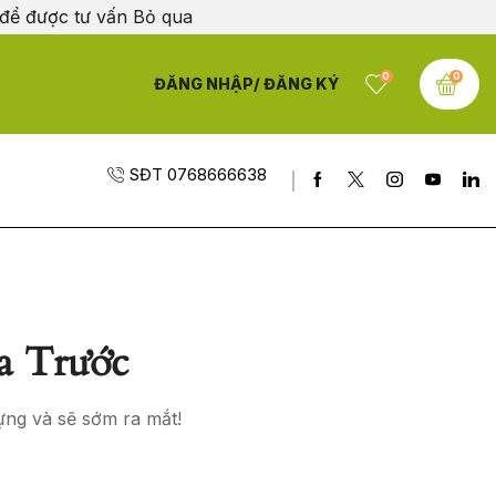
 để được tư vấn
Bỏ qua
0
0
ĐĂNG NHẬP/ ĐĂNG KÝ
SĐT 0768666638
a Trước
ựng và sẽ sớm ra mắt!