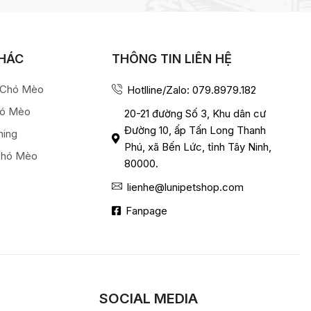
KHÁC
THÔNG TIN LIÊN HỆ
a Chó Mèo
Hotlline/Zalo: 079.8979.182
hó Mèo
20-21 đường Số 3, Khu dân cư
Đường 10, ấp Tấn Long Thanh
ming
Phú, xã Bến Lức, tỉnh Tây Ninh,
Chó Mèo
80000.
lienhe@lunipetshop.com
Fanpage
SOCIAL MEDIA