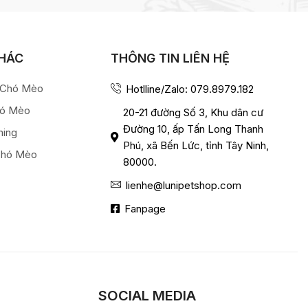
KHÁC
THÔNG TIN LIÊN HỆ
a Chó Mèo
Hotlline/Zalo: 079.8979.182
hó Mèo
20-21 đường Số 3, Khu dân cư
Đường 10, ấp Tấn Long Thanh
ming
Phú, xã Bến Lức, tỉnh Tây Ninh,
Chó Mèo
80000.
lienhe@lunipetshop.com
Fanpage
SOCIAL MEDIA