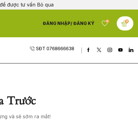
 để được tư vấn
Bỏ qua
0
0
ĐĂNG NHẬP/ ĐĂNG KÝ
SĐT 0768666638
a Trước
ựng và sẽ sớm ra mắt!