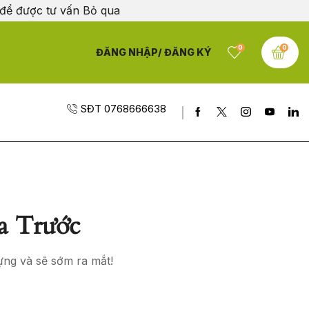
 để được tư vấn
Bỏ qua
0
0
ĐĂNG NHẬP/ ĐĂNG KÝ
SĐT 0768666638
a Trước
ựng và sẽ sớm ra mắt!