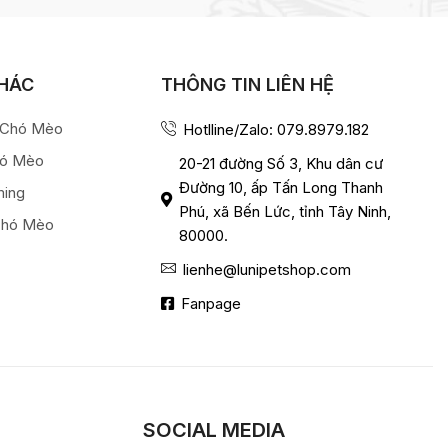
KHÁC
THÔNG TIN LIÊN HỆ
a Chó Mèo
Hotlline/Zalo: 079.8979.182
hó Mèo
20-21 đường Số 3, Khu dân cư
Đường 10, ấp Tấn Long Thanh
ming
Phú, xã Bến Lức, tỉnh Tây Ninh,
Chó Mèo
80000.
lienhe@lunipetshop.com
Fanpage
SOCIAL MEDIA