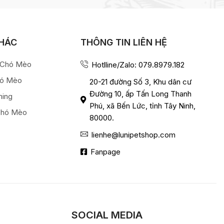
KHÁC
THÔNG TIN LIÊN HỆ
a Chó Mèo
Hotlline/Zalo: 079.8979.182
hó Mèo
20-21 đường Số 3, Khu dân cư
Đường 10, ấp Tấn Long Thanh
ming
Phú, xã Bến Lức, tỉnh Tây Ninh,
Chó Mèo
80000.
lienhe@lunipetshop.com
Fanpage
SOCIAL MEDIA