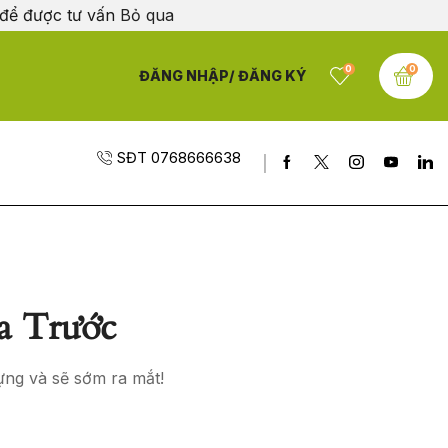
 để được tư vấn
Bỏ qua
0
0
ĐĂNG NHẬP/ ĐĂNG KÝ
SĐT 0768666638
a Trước
ựng và sẽ sớm ra mắt!