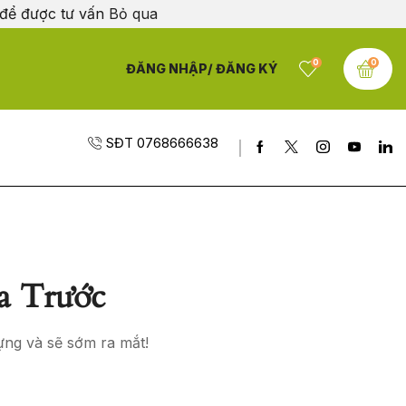
 để được tư vấn
Bỏ qua
0
0
ĐĂNG NHẬP/ ĐĂNG KÝ
SĐT 0768666638
a Trước
ựng và sẽ sớm ra mắt!