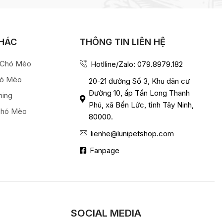
KHÁC
THÔNG TIN LIÊN HỆ
a Chó Mèo
Hotlline/Zalo: 079.8979.182
hó Mèo
20-21 đường Số 3, Khu dân cư
Đường 10, ấp Tấn Long Thanh
ming
Phú, xã Bến Lức, tỉnh Tây Ninh,
Chó Mèo
80000.
lienhe@lunipetshop.com
Fanpage
SOCIAL MEDIA