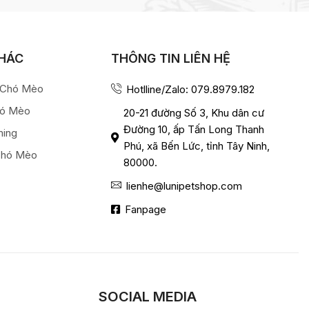
KHÁC
THÔNG TIN LIÊN HỆ
a Chó Mèo
Hotlline/Zalo: 079.8979.182
hó Mèo
20-21 đường Số 3, Khu dân cư
Đường 10, ấp Tấn Long Thanh
ming
Phú, xã Bến Lức, tỉnh Tây Ninh,
Chó Mèo
80000.
lienhe@lunipetshop.com
Fanpage
SOCIAL MEDIA