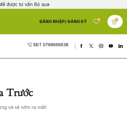
 để được tư vấn
Bỏ qua
0
0
ĐĂNG NHẬP/ ĐĂNG KÝ
SĐT 0768666638
a Trước
ựng và sẽ sớm ra mắt!