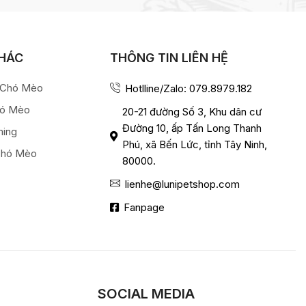
KHÁC
THÔNG TIN LIÊN HỆ
a Chó Mèo
Hotlline/Zalo: 079.8979.182
hó Mèo
20-21 đường Số 3, Khu dân cư
Đường 10, ấp Tấn Long Thanh
ming
Phú, xã Bến Lức, tỉnh Tây Ninh,
Chó Mèo
80000.
lienhe@lunipetshop.com
Fanpage
SOCIAL MEDIA