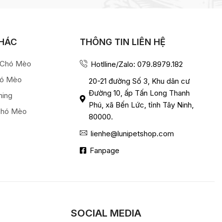
KHÁC
THÔNG TIN LIÊN HỆ
a Chó Mèo
Hotlline/Zalo: 079.8979.182
hó Mèo
20-21 đường Số 3, Khu dân cư
Đường 10, ấp Tấn Long Thanh
ming
Phú, xã Bến Lức, tỉnh Tây Ninh,
Chó Mèo
80000.
lienhe@lunipetshop.com
Fanpage
SOCIAL MEDIA