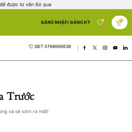
 để được tư vấn
Bỏ qua
0
0
ĐĂNG NHẬP/ ĐĂNG KÝ
SĐT 0768666638
a Trước
ựng và sẽ sớm ra mắt!