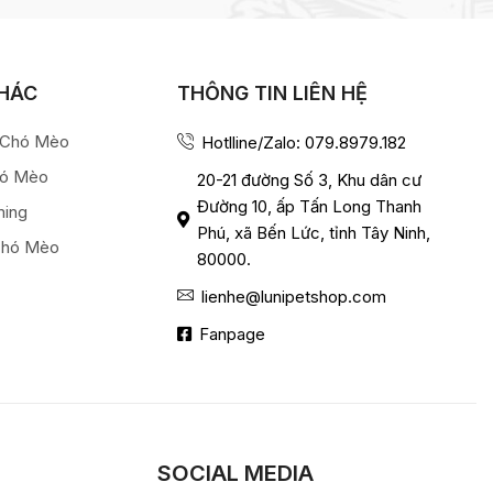
KHÁC
THÔNG TIN LIÊN HỆ
a Chó Mèo
Hotlline/Zalo: 079.8979.182
hó Mèo
20-21 đường Số 3, Khu dân cư
Đường 10, ấp Tấn Long Thanh
ming
Phú, xã Bến Lức, tỉnh Tây Ninh,
Chó Mèo
80000.
lienhe@lunipetshop.com
Fanpage
SOCIAL MEDIA