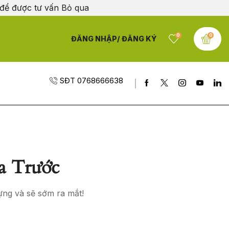
 để được tư vấn
Bỏ qua
0
0
ĐĂNG NHẬP/ ĐĂNG KÝ
SĐT 0768666638
a Trước
ựng và sẽ sớm ra mắt!