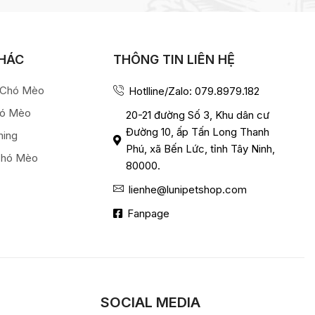
KHÁC
THÔNG TIN LIÊN HỆ
a Chó Mèo
Hotlline/Zalo: 079.8979.182
hó Mèo
20-21 đường Số 3, Khu dân cư
Đường 10, ấp Tấn Long Thanh
ming
Phú, xã Bến Lức, tỉnh Tây Ninh,
Chó Mèo
80000.
lienhe@lunipetshop.com
Fanpage
SOCIAL MEDIA