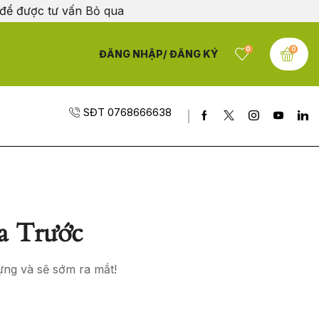
 để được tư vấn
Bỏ qua
0
0
ĐĂNG NHẬP/ ĐĂNG KÝ
SĐT 0768666638
a Trước
ựng và sẽ sớm ra mắt!