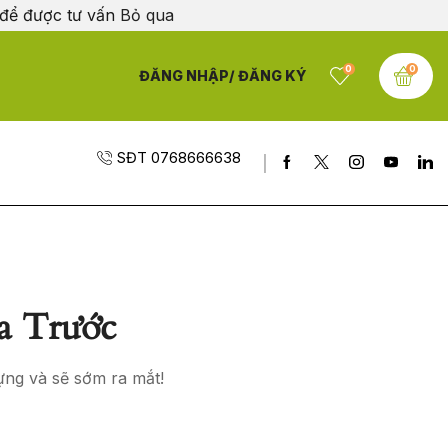
 để được tư vấn
Bỏ qua
0
0
ĐĂNG NHẬP/ ĐĂNG KÝ
SĐT 0768666638
a Trước
ựng và sẽ sớm ra mắt!