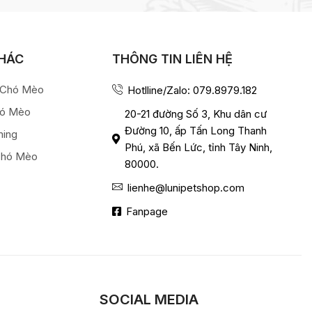
KHÁC
THÔNG TIN LIÊN HỆ
a Chó Mèo
Hotlline/Zalo: 079.8979.182
hó Mèo
20-21 đường Số 3, Khu dân cư
Đường 10, ấp Tấn Long Thanh
ming
Phú, xã Bến Lức, tỉnh Tây Ninh,
Chó Mèo
80000.
lienhe@lunipetshop.com
Fanpage
SOCIAL MEDIA