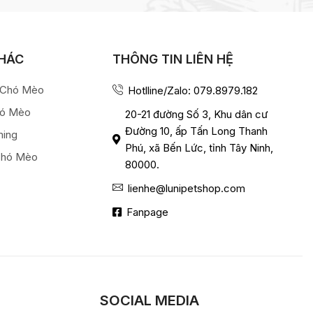
KHÁC
THÔNG TIN LIÊN HỆ
a Chó Mèo
Hotlline/Zalo: 079.8979.182
hó Mèo
20-21 đường Số 3, Khu dân cư
Đường 10, ấp Tấn Long Thanh
ming
Phú, xã Bến Lức, tỉnh Tây Ninh,
Chó Mèo
80000.
lienhe@lunipetshop.com
Fanpage
SOCIAL MEDIA