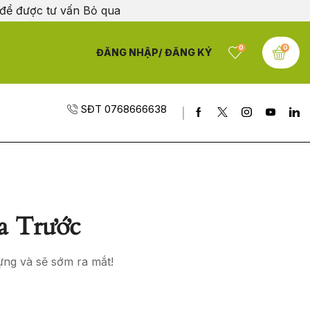
 để được tư vấn
Bỏ qua
0
0
ĐĂNG NHẬP/ ĐĂNG KÝ
SĐT 0768666638
a Trước
ựng và sẽ sớm ra mắt!