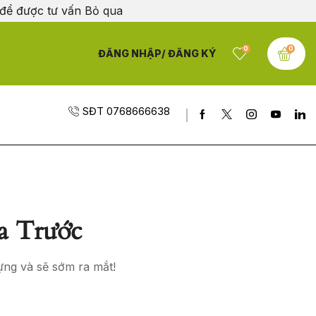
 để được tư vấn
Bỏ qua
0
0
ĐĂNG NHẬP/ ĐĂNG KÝ
SĐT 0768666638
a Trước
ựng và sẽ sớm ra mắt!