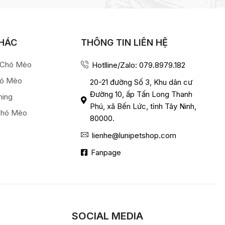
KHÁC
THÔNG TIN LIÊN HỆ
a Chó Mèo
Hotlline/Zalo: 079.8979.182
hó Mèo
20-21 đường Số 3, Khu dân cư
Đường 10, ấp Tấn Long Thanh
ming
Phú, xã Bến Lức, tỉnh Tây Ninh,
Chó Mèo
80000.
lienhe@lunipetshop.com
Fanpage
SOCIAL MEDIA