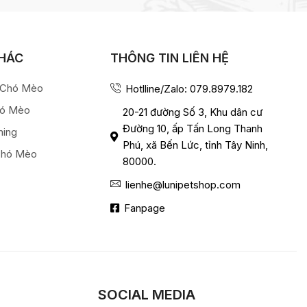
KHÁC
THÔNG TIN LIÊN HỆ
a Chó Mèo
Hotlline/Zalo: 079.8979.182
hó Mèo
20-21 đường Số 3, Khu dân cư
Đường 10, ấp Tấn Long Thanh
ming
Phú, xã Bến Lức, tỉnh Tây Ninh,
Chó Mèo
80000.
lienhe@lunipetshop.com
Fanpage
SOCIAL MEDIA