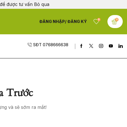
 để được tư vấn
Bỏ qua
0
0
ĐĂNG NHẬP/ ĐĂNG KÝ
SĐT 0768666638
a Trước
ựng và sẽ sớm ra mắt!