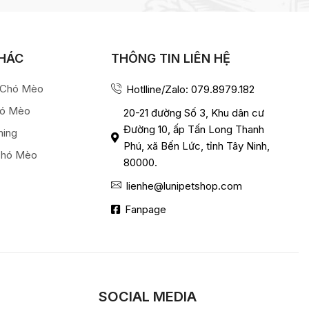
KHÁC
THÔNG TIN LIÊN HỆ
a Chó Mèo
Hotlline/Zalo: 079.8979.182
hó Mèo
20-21 đường Số 3, Khu dân cư
Đường 10, ấp Tấn Long Thanh
ming
Phú, xã Bến Lức, tỉnh Tây Ninh,
Chó Mèo
80000.
lienhe@lunipetshop.com
Fanpage
SOCIAL MEDIA