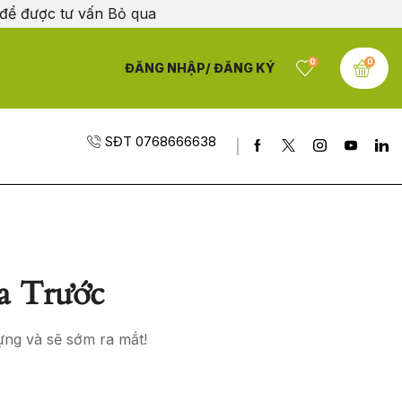
 để được tư vấn
Bỏ qua
0
0
ĐĂNG NHẬP/ ĐĂNG KÝ
SĐT 0768666638
a Trước
ựng và sẽ sớm ra mắt!