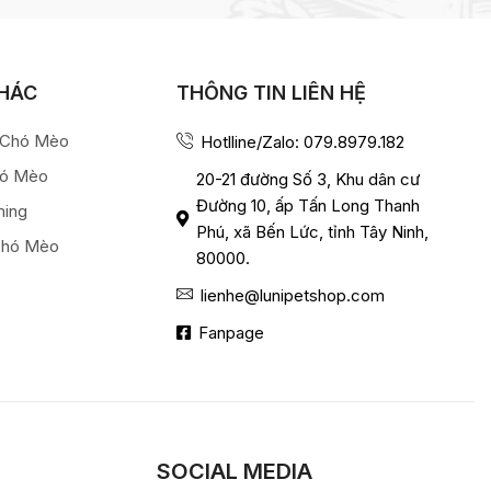
KHÁC
THÔNG TIN LIÊN HỆ
a Chó Mèo
Hotlline/Zalo: 079.8979.182
hó Mèo
20-21 đường Số 3, Khu dân cư
Đường 10, ấp Tấn Long Thanh
ming
Phú, xã Bến Lức, tỉnh Tây Ninh,
Chó Mèo
80000.
lienhe@lunipetshop.com
Fanpage
SOCIAL MEDIA