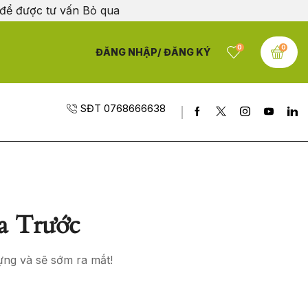
 để được tư vấn
Bỏ qua
0
0
ĐĂNG NHẬP/ ĐĂNG KÝ
SĐT 0768666638
a Trước
ựng và sẽ sớm ra mắt!