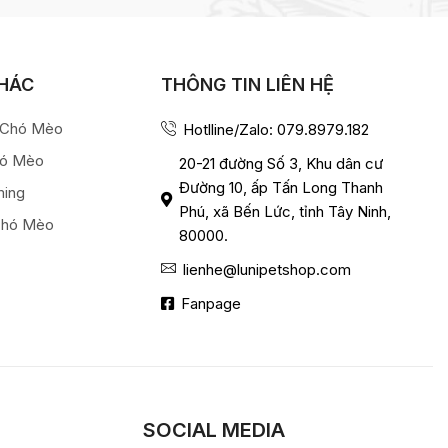
KHÁC
THÔNG TIN LIÊN HỆ
a Chó Mèo
Hotlline/Zalo: 079.8979.182
hó Mèo
20-21 đường Số 3, Khu dân cư
Đường 10, ấp Tấn Long Thanh
ming
Phú, xã Bến Lức, tỉnh Tây Ninh,
Chó Mèo
80000.
lienhe@lunipetshop.com
Fanpage
SOCIAL MEDIA