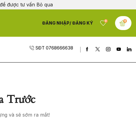
 để được tư vấn
Bỏ qua
0
0
ĐĂNG NHẬP/ ĐĂNG KÝ
SĐT 0768666638
a Trước
ựng và sẽ sớm ra mắt!