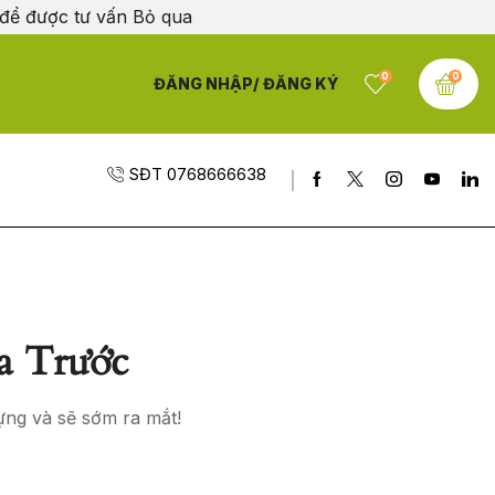
 để được tư vấn
Bỏ qua
0
0
ĐĂNG NHẬP/ ĐĂNG KÝ
SĐT 0768666638
a Trước
ựng và sẽ sớm ra mắt!