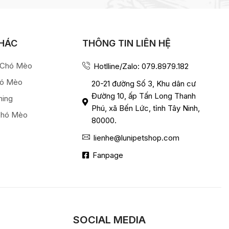
KHÁC
THÔNG TIN LIÊN HỆ
a Chó Mèo
Hotlline/Zalo: 079.8979.182
hó Mèo
20-21 đường Số 3, Khu dân cư
Đường 10, ấp Tấn Long Thanh
ming
Phú, xã Bến Lức, tỉnh Tây Ninh,
Chó Mèo
80000.
lienhe@lunipetshop.com
Fanpage
SOCIAL MEDIA