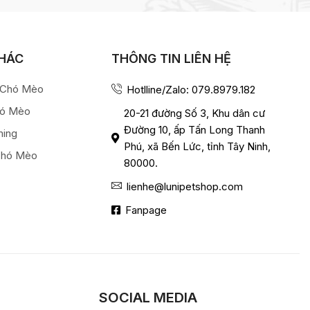
KHÁC
THÔNG TIN LIÊN HỆ
a Chó Mèo
Hotlline/Zalo: 079.8979.182
hó Mèo
20-21 đường Số 3, Khu dân cư
Đường 10, ấp Tấn Long Thanh
ming
Phú, xã Bến Lức, tỉnh Tây Ninh,
Chó Mèo
80000.
lienhe@lunipetshop.com
Fanpage
SOCIAL MEDIA