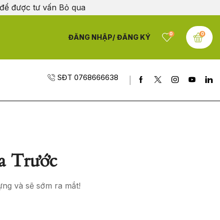
 để được tư vấn
Bỏ qua
0
0
ĐĂNG NHẬP/ ĐĂNG KÝ
SĐT 0768666638
a Trước
ựng và sẽ sớm ra mắt!