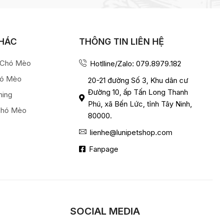
KHÁC
THÔNG TIN LIÊN HỆ
a Chó Mèo
Hotlline/Zalo: 079.8979.182
hó Mèo
20-21 đường Số 3, Khu dân cư
Đường 10, ấp Tấn Long Thanh
ming
Phú, xã Bến Lức, tỉnh Tây Ninh,
Chó Mèo
80000.
lienhe@lunipetshop.com
Fanpage
SOCIAL MEDIA