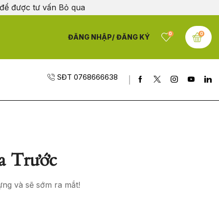
 để được tư vấn
Bỏ qua
0
0
ĐĂNG NHẬP/ ĐĂNG KÝ
SĐT 0768666638
a Trước
ựng và sẽ sớm ra mắt!