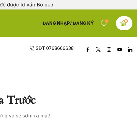
 để được tư vấn
Bỏ qua
0
0
ĐĂNG NHẬP/ ĐĂNG KÝ
SĐT 0768666638
a Trước
ựng và sẽ sớm ra mắt!