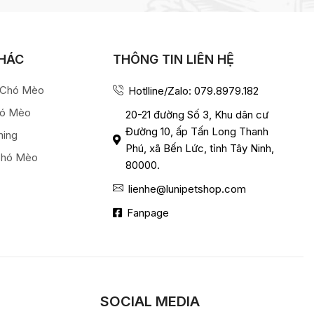
KHÁC
THÔNG TIN LIÊN HỆ
a Chó Mèo
Hotlline/Zalo: 079.8979.182
hó Mèo
20-21 đường Số 3, Khu dân cư
Đường 10, ấp Tấn Long Thanh
ming
Phú, xã Bến Lức, tỉnh Tây Ninh,
Chó Mèo
80000.
lienhe@lunipetshop.com
Fanpage
SOCIAL MEDIA