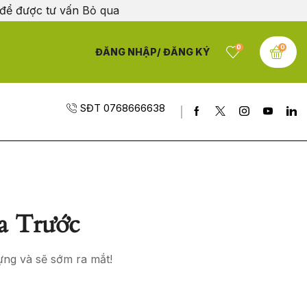
 để được tư vấn
Bỏ qua
0
0
ĐĂNG NHẬP/ ĐĂNG KÝ
SĐT 0768666638
a Trước
ựng và sẽ sớm ra mắt!