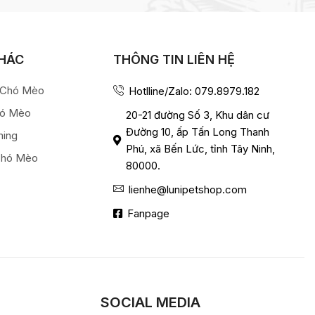
KHÁC
THÔNG TIN LIÊN HỆ
a Chó Mèo
Hotlline/Zalo: 079.8979.182
hó Mèo
20-21 đường Số 3, Khu dân cư
Đường 10, ấp Tấn Long Thanh
ming
Phú, xã Bến Lức, tỉnh Tây Ninh,
Chó Mèo
80000.
lienhe@lunipetshop.com
Fanpage
SOCIAL MEDIA