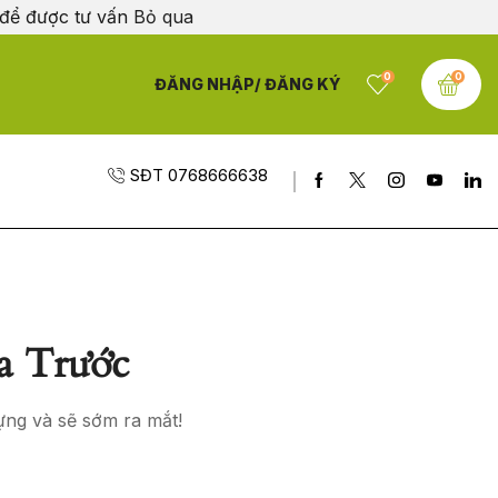
 để được tư vấn
Bỏ qua
0
0
ĐĂNG NHẬP/ ĐĂNG KÝ
SĐT 0768666638
a Trước
ựng và sẽ sớm ra mắt!