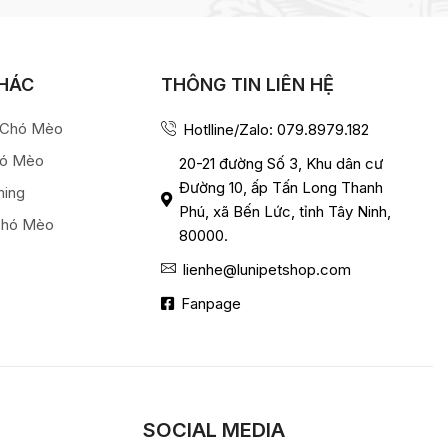
KHÁC
THÔNG TIN LIÊN HỆ
a Chó Mèo
Hotlline/Zalo: 079.8979.182
hó Mèo
20-21 đường Số 3, Khu dân cư
Đường 10, ấp Tấn Long Thanh
ming
Phú, xã Bến Lức, tỉnh Tây Ninh,
Chó Mèo
80000.
lienhe@lunipetshop.com
Fanpage
SOCIAL MEDIA