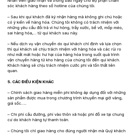
Nhân viên giao nhận và thông báo ngay cho Bộ phận chăm
sóc khách hàng theo số hotline của chúng tôi.
– Sau khi quí khách đã ký nhận hàng mà không ghi chú hoặc
có ý kiến về hàng hóa. Chúng tôi không có trách nhiệm với
những yêu cầu đổi trả vì hư hỏng, trầy xước, bể vỡ, mốp méo,
sai hàng hóa,… từ quí khách sau này.
– Nếu dịch vụ vận chuyển do quí khách chỉ định và lựa chọn
thì quí khách sẽ chịu trách nhiệm với hàng hóa và các rủi ro
như mất mát hoặc hư hại của hàng hóa trong suốt quá trình
vận chuyển hàng từ kho hàng của chúng tôi đến quí khách.
Khách hàng sẽ chịu trách nhiệm cước phí và tổn thất liên
quan.
5. CÁC ĐIỀU KIỆN KHÁC
– Chính sách giao hàng miễn phí không áp dụng đối với những
sản phẩm được mua trong chương trình khuyến mại giờ vàng,
giá sốc…..
– Chi phí cầu đường, phí vào thôn xã hoặc phí đỗ xe tại chung
cư do khách hàng tự thanh toán.
– Chúng tôi chỉ giao hàng cho đúng người nhận mà Quý khách