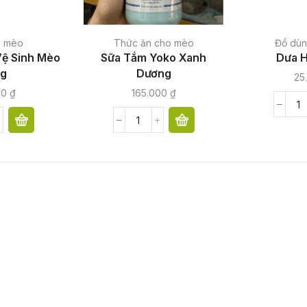
o mèo
Thức ăn cho mèo
Đồ dùn
ệ Sinh Mèo
Sữa Tắm Yoko Xanh
Dưa 
g
Dương
25
00
₫
165.000
₫