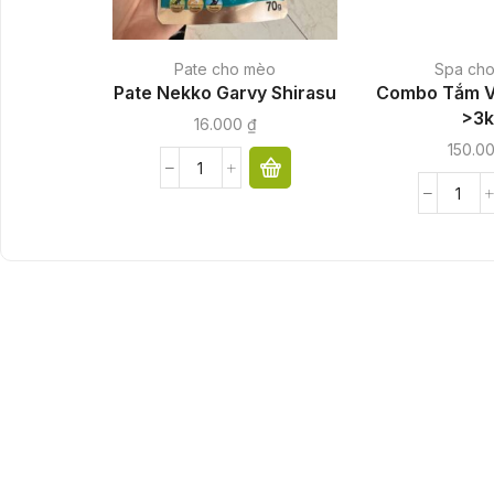
Pate cho mèo
Spa ch
Pate Nekko Garvy Shirasu
Combo Tắm V
>3k
16.000
₫
150.0