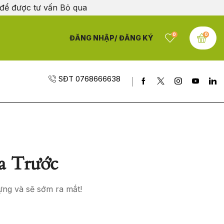
 để được tư vấn
Bỏ qua
0
0
ĐĂNG NHẬP/ ĐĂNG KÝ
SĐT 0768666638
a Trước
ựng và sẽ sớm ra mắt!