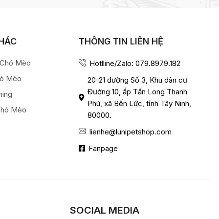
KHÁC
THÔNG TIN LIÊN HỆ
a Chó Mèo
Hotlline/Zalo: 079.8979.182
hó Mèo
20-21 đường Số 3, Khu dân cư
Đường 10, ấp Tấn Long Thanh
ming
Phú, xã Bến Lức, tỉnh Tây Ninh,
Chó Mèo
80000.
lienhe@lunipetshop.com
Fanpage
SOCIAL MEDIA