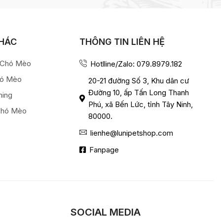
KHÁC
THÔNG TIN LIÊN HỆ
a Chó Mèo
Hotlline/Zalo: 079.8979.182
hó Mèo
20-21 đường Số 3, Khu dân cư
Đường 10, ấp Tấn Long Thanh
ming
Phú, xã Bến Lức, tỉnh Tây Ninh,
Chó Mèo
80000.
lienhe@lunipetshop.com
Fanpage
SOCIAL MEDIA