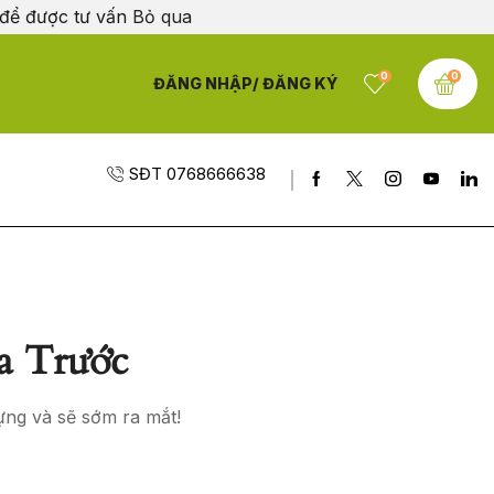
 để được tư vấn
Bỏ qua
0
0
ĐĂNG NHẬP/ ĐĂNG KÝ
SĐT 0768666638
a Trước
ựng và sẽ sớm ra mắt!