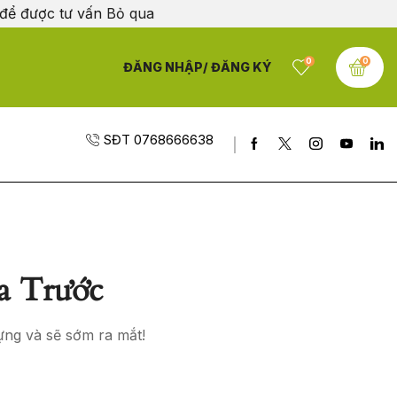
 để được tư vấn
Bỏ qua
0
0
ĐĂNG NHẬP/ ĐĂNG KÝ
SĐT 0768666638
a Trước
ựng và sẽ sớm ra mắt!