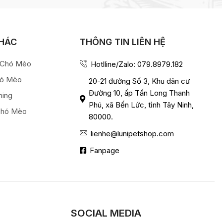
KHÁC
THÔNG TIN LIÊN HỆ
a Chó Mèo
Hotlline/Zalo: 079.8979.182
hó Mèo
20-21 đường Số 3, Khu dân cư
Đường 10, ấp Tấn Long Thanh
ming
Phú, xã Bến Lức, tỉnh Tây Ninh,
Chó Mèo
80000.
lienhe@lunipetshop.com
Fanpage
SOCIAL MEDIA