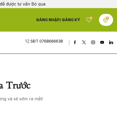
 để được tư vấn
Bỏ qua
0
0
ĐĂNG NHẬP/ ĐĂNG KÝ
SĐT 0768666638
a Trước
ựng và sẽ sớm ra mắt!