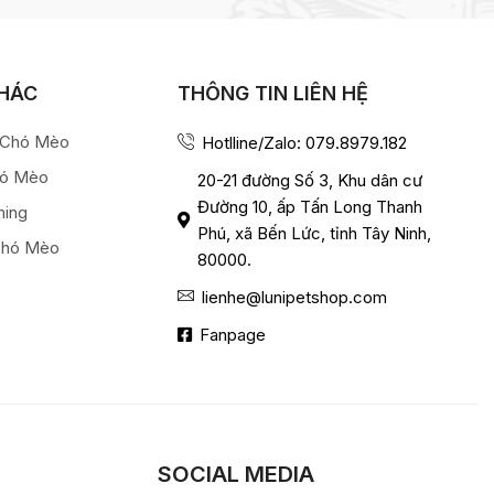
KHÁC
THÔNG TIN LIÊN HỆ
a Chó Mèo
Hotlline/Zalo: 079.8979.182
hó Mèo
20-21 đường Số 3, Khu dân cư
Đường 10, ấp Tấn Long Thanh
ming
Phú, xã Bến Lức, tỉnh Tây Ninh,
Chó Mèo
80000.
lienhe@lunipetshop.com
Fanpage
SOCIAL MEDIA