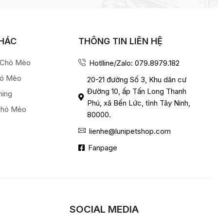
KHÁC
THÔNG TIN LIÊN HỆ
a Chó Mèo
Hotlline/Zalo: 079.8979.182
hó Mèo
20-21 đường Số 3, Khu dân cư
Đường 10, ấp Tấn Long Thanh
ming
Phú, xã Bến Lức, tỉnh Tây Ninh,
Chó Mèo
80000.
lienhe@lunipetshop.com
Fanpage
SOCIAL MEDIA