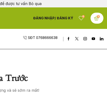
 để được tư vấn
Bỏ qua
0
0
ĐĂNG NHẬP/ ĐĂNG KÝ
SĐT 0768666638
a Trước
ựng và sẽ sớm ra mắt!