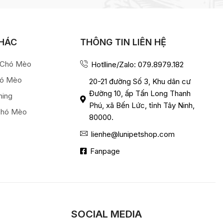
KHÁC
THÔNG TIN LIÊN HỆ
a Chó Mèo
Hotlline/Zalo: 079.8979.182
hó Mèo
20-21 đường Số 3, Khu dân cư
Đường 10, ấp Tấn Long Thanh
ming
Phú, xã Bến Lức, tỉnh Tây Ninh,
Chó Mèo
80000.
lienhe@lunipetshop.com
Fanpage
SOCIAL MEDIA