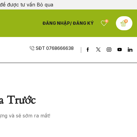
 để được tư vấn
Bỏ qua
0
0
ĐĂNG NHẬP/ ĐĂNG KÝ
SĐT 0768666638
a Trước
ựng và sẽ sớm ra mắt!