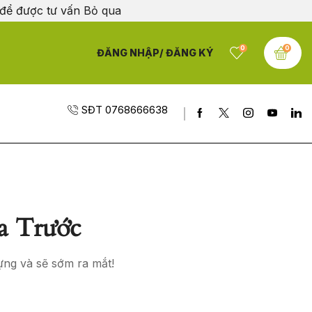
 để được tư vấn
Bỏ qua
0
0
ĐĂNG NHẬP/ ĐĂNG KÝ
SĐT 0768666638
a Trước
ựng và sẽ sớm ra mắt!