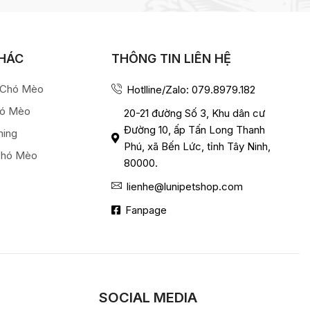
KHÁC
THÔNG TIN LIÊN HỆ
a Chó Mèo
Hotlline/Zalo: 079.8979.182
hó Mèo
20-21 đường Số 3, Khu dân cư
Đường 10, ấp Tấn Long Thanh
ming
Phú, xã Bến Lức, tỉnh Tây Ninh,
Chó Mèo
80000.
lienhe@lunipetshop.com
Fanpage
SOCIAL MEDIA