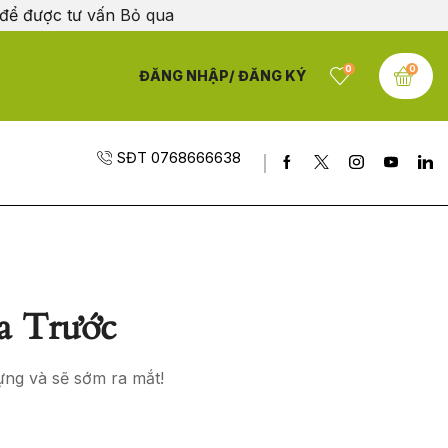
 để được tư vấn
Bỏ qua
0
0
ĐĂNG NHẬP/ ĐĂNG KÝ
SĐT 0768666638
a Trước
ựng và sẽ sớm ra mắt!