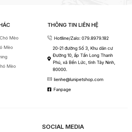
KHÁC
THÔNG TIN LIÊN HỆ
a Chó Mèo
Hotlline/Zalo: 079.8979.182
hó Mèo
20-21 đường Số 3, Khu dân cư
Đường 10, ấp Tấn Long Thanh
ming
Phú, xã Bến Lức, tỉnh Tây Ninh,
Chó Mèo
80000.
lienhe@lunipetshop.com
Fanpage
SOCIAL MEDIA