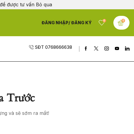
 để được tư vấn
Bỏ qua
0
0
ĐĂNG NHẬP/ ĐĂNG KÝ
SĐT 0768666638
a Trước
ựng và sẽ sớm ra mắt!