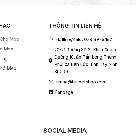
KHÁC
THÔNG TIN LIÊN HỆ
a Chó Mèo
Hotlline/Zalo: 079.8979.182
hó Mèo
20-21 đường Số 3, Khu dân cư
Đường 10, ấp Tấn Long Thanh
ming
Phú, xã Bến Lức, tỉnh Tây Ninh,
Chó Mèo
80000.
lienhe@lunipetshop.com
Fanpage
SOCIAL MEDIA