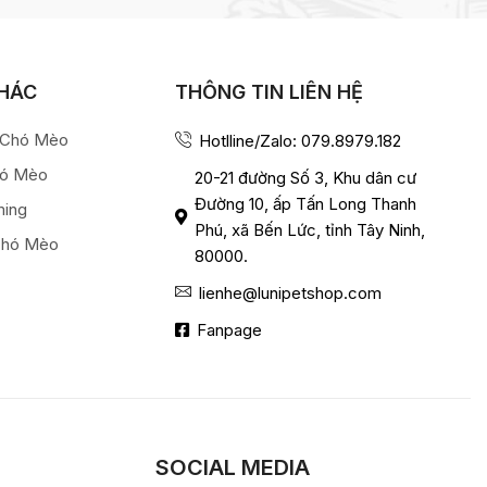
KHÁC
THÔNG TIN LIÊN HỆ
a Chó Mèo
Hotlline/Zalo: 079.8979.182
hó Mèo
20-21 đường Số 3, Khu dân cư
Đường 10, ấp Tấn Long Thanh
ming
Phú, xã Bến Lức, tỉnh Tây Ninh,
Chó Mèo
80000.
lienhe@lunipetshop.com
Fanpage
SOCIAL MEDIA