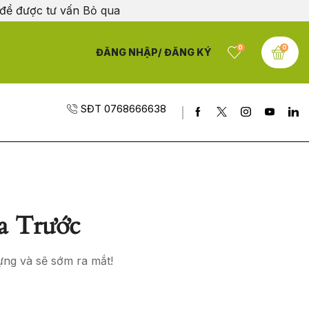
 để được tư vấn
Bỏ qua
0
0
ĐĂNG NHẬP/ ĐĂNG KÝ
SĐT 0768666638
a Trước
ựng và sẽ sớm ra mắt!