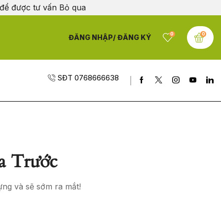
 để được tư vấn
Bỏ qua
0
0
ĐĂNG NHẬP/ ĐĂNG KÝ
SĐT 0768666638
a Trước
ựng và sẽ sớm ra mắt!