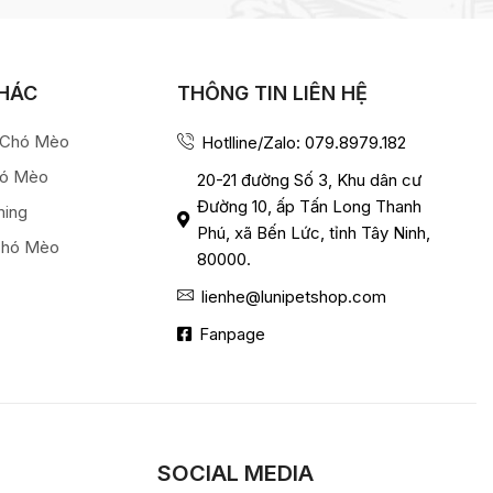
KHÁC
THÔNG TIN LIÊN HỆ
a Chó Mèo
Hotlline/Zalo: 079.8979.182
hó Mèo
20-21 đường Số 3, Khu dân cư
Đường 10, ấp Tấn Long Thanh
ming
Phú, xã Bến Lức, tỉnh Tây Ninh,
Chó Mèo
80000.
lienhe@lunipetshop.com
Fanpage
SOCIAL MEDIA