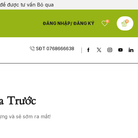
 để được tư vấn
Bỏ qua
0
0
ĐĂNG NHẬP/ ĐĂNG KÝ
SĐT 0768666638
a Trước
ựng và sẽ sớm ra mắt!