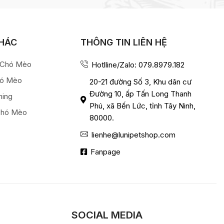
KHÁC
THÔNG TIN LIÊN HỆ
a Chó Mèo
Hotlline/Zalo: 079.8979.182
hó Mèo
20-21 đường Số 3, Khu dân cư
Đường 10, ấp Tấn Long Thanh
ming
Phú, xã Bến Lức, tỉnh Tây Ninh,
Chó Mèo
80000.
lienhe@lunipetshop.com
Fanpage
SOCIAL MEDIA